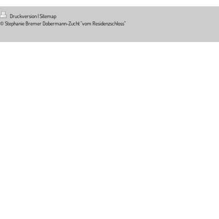
Druckversion
|
Sitemap
© Stephanie Bremer Dobermann-Zucht "vom Residenzschloss"