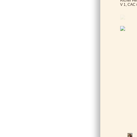
Richer He
V 1, CAC