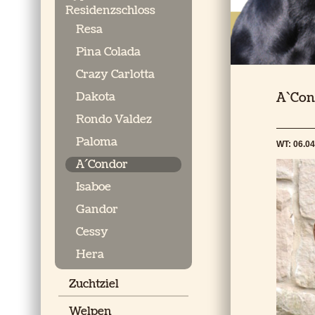
Residenzschloss
Resa
Pina Colada
Crazy Carlotta
Dakota
A`Con
Rondo Valdez
Paloma
WT: 06.04
A´Condor
Isaboe
Gandor
Cessy
Hera
Zuchtziel
Welpen