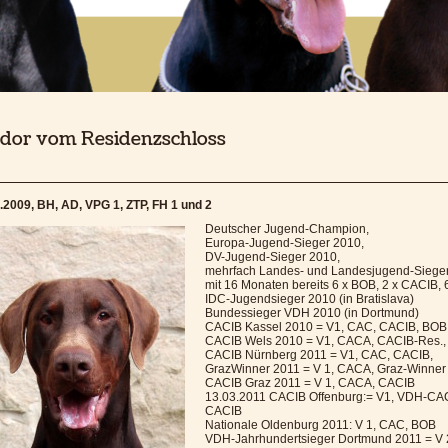
dor vom Residenzschloss
.2009, BH, AD, VPG 1, ZTP, FH 1 und 2
Deutscher Jugend-Champion,
Europa-Jugend-Sieger 2010,
DV-Jugend-Sieger 2010,
mehrfach Landes- und Landesjugend-Sieger
mit 16 Monaten bereits 6 x BOB, 2 x CACIB,
IDC-Jugendsieger 2010 (in Bratislava)
Bundessieger VDH 2010 (in Dortmund)
CACIB Kassel 2010 = V1, CAC, CACIB, BO
CACIB Wels 2010 = V1, CACA, CACIB-Res.,
CACIB Nürnberg 2011 = V1, CAC, CACIB,
GrazWinner 2011 = V 1, CACA, Graz-Winner
CACIB Graz 2011 = V 1, CACA, CACIB
13.03.2011 CACIB Offenburg:= V1, VDH-CA
CACIB
Nationale Oldenburg 2011: V 1, CAC, BOB
VDH-Jahrhundertsieger Dortmund 2011 = V 