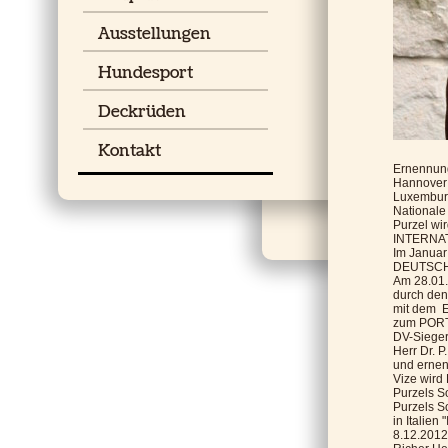
Ausstellungen
Hundesport
Deckrüden
Kontakt
Ernennu
Hannover 
Luxembur
Nationale
Purzel wi
INTERNA
Im Januar
DEUTSCH
Am 28.01.
durch den 
mit dem E
zum PORT
DV-Siege
Herr Dr. 
und ernen
Vize wird
Purzels S
Purzels S
in Italien
8.12.2012