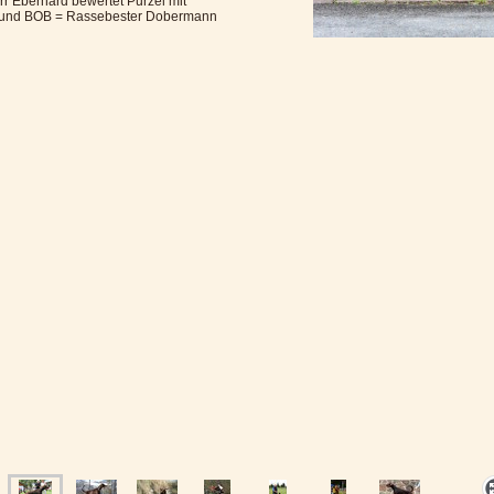
rr Eberhard bewertet Purzel mit
 und BOB = Rassebester Dobermann