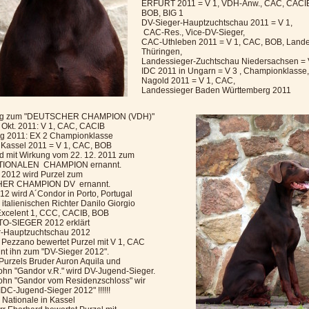
ERFURT 2011 = V 1, VDH-Anw., CAC, CACI
BOB, BIG 1
DV-Sieger-Hauptzuchtschau 2011 = V 1,
CAC-Res., Vice-DV-Sieger,
CAC-Uthleben 2011 = V 1, CAC, BOB, Lande
Thüringen,
Landessieger-Zuchtschau Niedersachsen = 
IDC 2011 in Ungarn = V 3 , Championklasse,
Nagold 2011 = V 1, CAC,
Landessieger Baden Württemberg 2011
ng zum "DEUTSCHER CHAMPION (VDH)"
Okt. 2011: V 1, CAC, CACIB
g 2011: EX 2 Championklasse
 Kassel 2011 = V 1, CAC, BOB
rd mit Wirkung vom 22. 12. 2011 zum
TIONALEN CHAMPION ernannt.
 2012 wird Purzel zum
ER CHAMPION DV ernannt.
12 wird A´Condor in Porto, Portugal
italienischen Richter Danilo Giorgio
xcelent 1, CCC, CACIB, BOB
O-SIEGER 2012 erklärt
r-Hauptzuchtschau 2012
P. Pezzano bewertet Purzel mit V 1, CAC
nt ihn zum "DV-Sieger 2012".
 Purzels Bruder Auron Aquila und
ohn "Gandor v.R." wird DV-Jugend-Sieger.
ohn "Gandor vom Residenzschloss" wir
 "IDC-Jugend-Sieger 2012" !!!!!!
 Nationale in Kassel