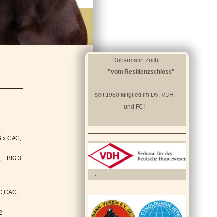
Dobermann Zucht
"vom Residenzschloss"
seit 1980 Mitglied im DV, VDH
und FCI
,
 6 x CAC,
B, BIG 3
.
C,CAC,
2